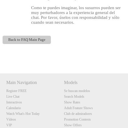
Como te puedes imaginar, los susurros pueden ser
muy perturbadores a la experiencia general del
chat. Por favor, úselos con responsabilidad y sólo
cuando sean necesarios.
Back to FAQ Main Page
120
Show
Show
Show
Show
DM
DM
DM
DM
Main Navigation
Models
F
R
E
E
C
R
E
DI
T
Register FREE
Se buscan modelos
S
Live Chat
Search Models
Interactivos
Show Rates
Calendario
Adult Feature Shows
Watch What's Hot Today
Club de admiradores
Vídeos
Promotion Contests
VIP
Show Offers