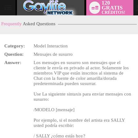
120
GRATIS
User
CRÉDITOS!
status
Frequently
Asked Questions
Category:
Model Interaction
Question:
Mensajes de susurro
LIMITED TIME OFFER!
Answer:
Los mensajes en susurro son mensajes que el
cliente le envía en privado al actor. Solamente los
miembros VIP que están inscritos al sistema de
Chat con la fuente de color amarilla/dorada
predeterminada pueden susurrar.
Use La siguiente sintaxis para enviar mensajes con
susurro:
/MODELO [mensaje]
Por ejemplo, si el nombre del artista era SALLY
usted podría escribir:
/ SALLY ¿cómo estás hoy?