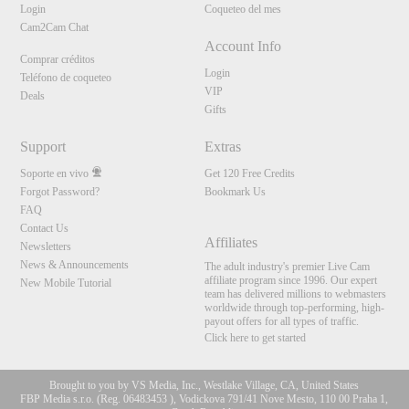
Login
Coqueteo del mes
Cam2Cam Chat
Account Info
Comprar créditos
Login
Teléfono de coqueteo
VIP
Deals
Gifts
Support
Extras
Soporte en vivo
Get 120 Free Credits
Forgot Password?
Bookmark Us
FAQ
Contact Us
Affiliates
Newsletters
News & Announcements
The adult industry's premier Live Cam
affiliate program since 1996. Our expert
New Mobile Tutorial
team has delivered millions to webmasters
worldwide through top-performing, high-
payout offers for all types of traffic.
Click here to get started
Brought to you by VS Media, Inc., Westlake Village, CA, United States
FBP Media s.r.o. (Reg. 06483453 ), Vodickova 791/41 Nove Mesto, 110 00 Praha 1,